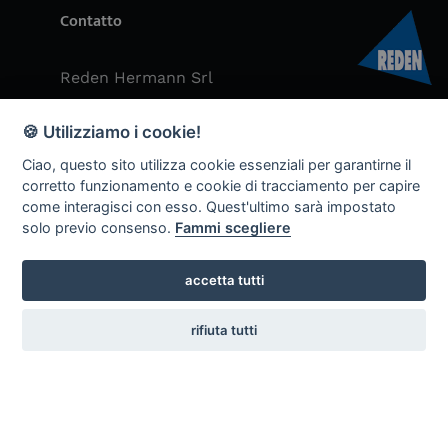
Contatto
Reden Hermann Srl
Email: info@reden-h.it
🍪 Utilizziamo i cookie!
Tel: +390474678002
Ciao, questo sito utilizza cookie essenziali per garantirne il
corretto funzionamento e cookie di tracciamento per capire
Zona Artigianale 44, 39030 Chienes BZ
come interagisci con esso. Quest'ultimo sarà impostato
(Magazzino)
solo previo consenso.
Fammi scegliere
P.IVA: 00628850216
accetta tutti
rifiuta tutti
Contattaci