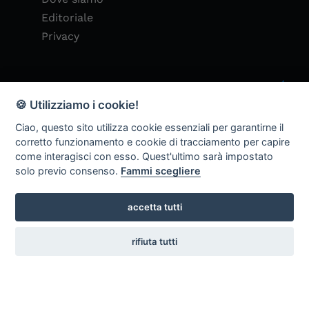
Editoriale
Privacy
Contatto
🍪 Utilizziamo i cookie!
Reden Hermann Srl
Ciao, questo sito utilizza cookie essenziali per garantirne il
corretto funzionamento e cookie di tracciamento per capire
Email: info@reden-h.it
come interagisci con esso. Quest'ultimo sarà impostato
solo previo consenso.
Fammi scegliere
Tel: +390474678002
Zona Artigianale 44, 39030 Chienes BZ
accetta tutti
(Magazzino)
rifiuta tutti
P.IVA: 00628850216
Contattaci